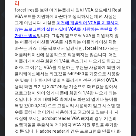
리
forceHires를 보면 여러분들께서 일반 VGA 모드에서 Real
VGA모드를 지원하게 바꾼다고 생각하시는데요. 사실은
그게 아닙니다. 사실은
이전에 개발되어 VGA를 지원하지
않는 프로그램의 실행파일에 VGA를 지원하는 루틴을 추
가하는 방식
입니다. 그렇게 함으로써 VGA를 지원하지 않
는 어플리케이션을 VGA를 지원하는 어플리케이션 처럼
바꾸는 거죠. 다들 써보셔서 알겠지만, forceHires가 모든
어플리케이션에 성공적으로 적용되지는 않습니다. 어떤
어플리케이션은 화면의 1/4로 축소되서 나오기도 하고 그
러죠. 그 이유는 VGA를 지원하는 루틴을 사용하게 되면 어
플리케이션에서는 좌표값을 640*480을 기준으로 사용할
수 있습니다. 하지만 몇몇 어플리케이션은 기존의 QVGA
용의 화면 크기인 320*240을 기준으로 좌표값을 잡아서
프로그램이 되어 있기 때문에 화면의 1/4만 나오게 되는
것입니다. 이에 대해 MS 측에서도 화면의 넓이나 높이를
특정 값(320,240) 으로 고정시켜 사용하지 말고 시스템 함
수를 콜해서 얻어와서 사용하라고 권고하고 있습니다. 자
료실에 보시는 acrobat reader VGA 패치의 경우 기존의
실행파일을 추출하여 거기에다 VGA 지원 루틴을 추가한
것 뿐 입니다. adobe reader의 경우 프로그램을 만들 때 화