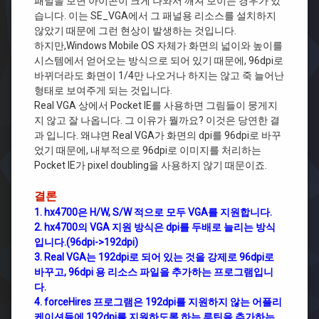
패널을 보면 아이콘이 크게 나와서 깨져 보이는 경우가 있
습니다. 이는 SE_VGA에서 그 패널용 리소스를 설치하지
않았기 때문에 그런 현상이 발생하는 것입니다.
하지만,Windows Mobile OS 자체가 화면의 넓이와 높이를
시스템에서 얻어오는 방식으로 되어 있기 때문에, 96dpi로
바뀌더라도 화면이 1/4만 나오거나 하지는 않고 죽 늘어난
형태로 보여주게 되는 것입니다.
Real VGA 상에서 Pocket IE를 사용하면 그림들이 뭉게지
지 않고 잘 나옵니다. 그 이유가 뭘까요? 이것은 당연한 결
과 입니다. 왜냐면 Real VGA가 화면의 dpi를 96dpi로 바꾸
었기 때문에, 내부적으로 96dpi로 이미지를 처리하는
Pocket IE가 pixel doubling을 사용하지 않기 때문이죠.
결론
1. hx4700은 H/W, S/W 적으로 모두 VGA를 지원합니다.
2. hx4700의 VGA 지원 방식은 dpi를 두배로 늘리는 방식
입니다.(96dpi->192dpi)
3. Real VGA는 192dpi로 되어 있는 것을 강제로 96dpi로
바꾸고, 96dpi 용 리소스 파일을 추가하는 프로그램입니
다.
4. forceHires 프로그램은 192dpi를 지원하지 않는 어플리
케이션들에 192dpi를 지원하도록 하는 루틴을 추가하는