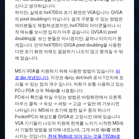
신다고 생각하십니다.
하지만, 실제로 hx4700의 초기 화면은 VGA입니다. QVGA
의 pixel doubling이 아닙니다. 쉽게 구분할 수 있는 방법은
여러분들도 체험하셨겠지만, hx4700의 아이콘들이나 시
작 메뉴를 보시면 입자가 아주 곱습니다. QVGA의 pixel
doubling을 보신 분들은 아시겠지만, 글자나 이미지가 뭉
게집니다. 만약 hx4700이 QVGA pixel doubling을 사용한
다면 초기 화면 자체도 깔끔하기 나오지 않고 뭉게질 수 밖
에 없습니다.
MS가 VGA를 지원하기 위해 사용한 방법이 있습니다.
바
로 dpi 개념입니다
. 이것은 dpi는 dot/inch 로서 1인치에 표
시될 수 있는 점의 개수 입니다. 저희가 보통 사용하고 있는
PC나 PDA 모두 96dpi를 사용합니다.
PC에서 확인을 하실 수있는 방법은 바탕화면에서 오른쪽
마우스 클릭 -> 속성 -> 세팅 -> 고급 -> 일반 에 가보시면
나타납니다. MS에서 초기에 범한 실수 중의 하나가
PocketPC의 해상도를 QVGA로 고정시킨 데에 있습니다.
VGA 기기들이 나오자 지원에 한계를 느끼기 시작한 MS에
서 기발한 방법을 생각해 내었는데, 그게 바로 dpi를 변환
시키는 것입니다.
현재 96dpi로 되어 있는 것을 192dpi로