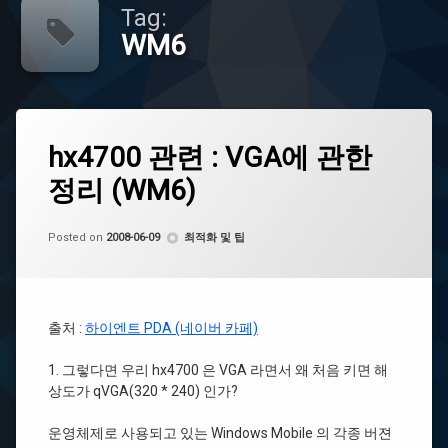
Tag:
WM6
Tagged
Leave
hx4700
hx4700 관련 : VGA에 관한
a
Comment
정리 (WM6)
on
qVGA
hx4700
관
by
CoCo
Windows
련
Categories:
Posted on
2008-06-09
최적화 및 팁
Mobile
:
6.0
VGA
에
관
WM6
한
출처 :
하이엔트 PDA (네이버 카페)
정
리
1. 그렇다면 우리 hx4700 은 VGA 라면서 왜 처음 키면 해
(WM6)
상도가 qVGA(320 * 240) 인가?
운영체제로 사용되고 있는 Windows Mobile 의 각종 버젼