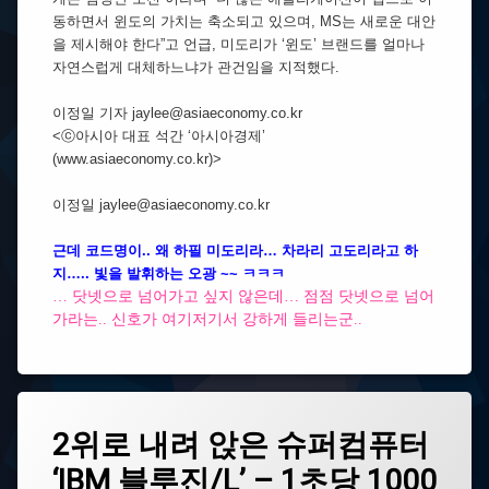
동하면서 윈도의 가치는 축소되고 있으며, MS는 새로운 대안
을 제시해야 한다”고 언급, 미도리가 ‘윈도’ 브랜드를 얼마나
자연스럽게 대체하느냐가 관건임을 지적했다.
이정일 기자 jaylee@asiaeconomy.co.kr
<ⓒ아시아 대표 석간 ‘아시아경제’
(www.asiaeconomy.co.kr)>
이정일 jaylee@asiaeconomy.co.kr
근데 코드명이.. 왜 하필 미도리라… 차라리 고도리라고 하
지….. 빛을 발휘하는 오광 ~~ ㅋㅋㅋ
… 닷넷으로 넘어가고 싶지 않은데… 점점 닷넷으로 넘어
가라는.. 신호가 여기저기서 강하게 들리는군..
Tagged
Leave
top500
2위로 내려 앉은 슈퍼컴퓨터
a
Comment
‘IBM 블루진/L’ – 1초당 1000
on
로