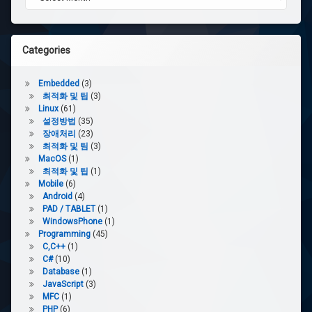
Categories
Embedded
(3)
최적화 및 팁
(3)
Linux
(61)
설정방법
(35)
장애처리
(23)
최적화 및 팀
(3)
MacOS
(1)
최적화 및 팁
(1)
Mobile
(6)
Android
(4)
PAD / TABLET
(1)
WindowsPhone
(1)
Programming
(45)
C,C++
(1)
C#
(10)
Database
(1)
JavaScript
(3)
MFC
(1)
PHP
(6)