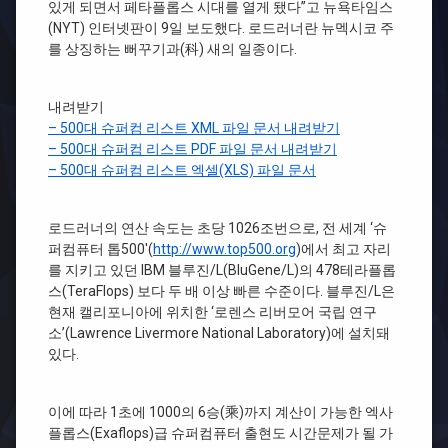
있게 되면서 페타플롭스 시대를 열게 됐다”고 뉴욕타임스
(NYT) 인터넷판이 9일 보도했다. 로드러너란 뉴멕시코 주
를 상징하는 뻐꾸기과(科) 새의 일종이다.
내려받기
– 500대 슈퍼컴 리스트 XML 파일 문서 내려받기
– 500대 슈퍼컴 리스트 PDF 파일 문서 내려받기
– 500대 슈퍼컴 리스트 엑셀(XLS) 파일 문서
로드러너의 연산 속도는 초당 1026조번으로, 전 세계 ‘슈
퍼컴퓨터 톱500′(
http://www.top500.org
)에서 최고 자리
를 지키고 있던 IBM 블루진/L(BluGene/L)의 478테라플롭
스(TeraFlops) 보다 두 배 이상 빠른 수준이다. 블루진/L은
현재 캘리포니아에 위치한 ‘로렌스 리버모어 국립 연구
소’(Lawrence Livermore National Laboratory)에 설치돼
있다.
이에 따라 1초에 1000의 6승(乘)까지 계산이 가능한 엑사
플롭스(Exaflops)급 슈퍼컴퓨터 출현도 시간문제가 될 가