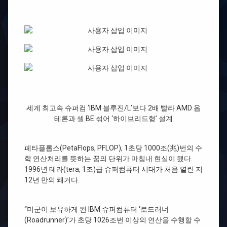
시
대…
IBM
로
드
러
너
공
개
세계 최고속 슈퍼컴 ‘IBM 블루진/L’보다 2배 빨라 AMD 옵
테론과 셀 BE 섞어 ‘하이브리드형’ 설계
페타플롭스(PetaFlops, PFLOP), 1초당 1000조(兆)번의 수
학 연산처리를 뜻하는 꿈의 단위가 마침내 현실이 됐다.
1996년 테라(tera, 1조)급 슈퍼컴퓨터 시대가 처음 열린 지
12년 만의 쾌거다.
“미군이 보유하게 된 IBM 슈퍼컴퓨터 ‘로드러너
(Roadrunner)’가 초당 1026조번 이상의 연산을 수행할 수