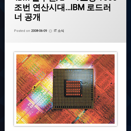
2
드
조번 연산시대…IBM 로드러
위
러
로
너
너 공개
내
려
블
앉
by
CoCo
Categories:
루
Posted on
2008-06-09
IT 소식
은
진
슈
퍼
컴
슈
퓨
퍼
터
컴
‘IBM
퓨
블
터
루
진/L’
–
1
초
당
1000
조
번
연
산