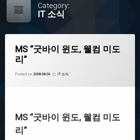
Category:
IT 소식
Tagged
1
Midori
MS “굿바이 윈도, 웰컴 미도
Comment
on
리”
MS
Windows
“굿
차세대
바
by
CoCo
이
Categories:
Posted on
2008-08-04
IT 소식
미
윈
도
도,
리
웰
컴
미
새
도
로
리”
운
MS “굿바이 윈도, 웰컴 미도
운
영
리”
체
제