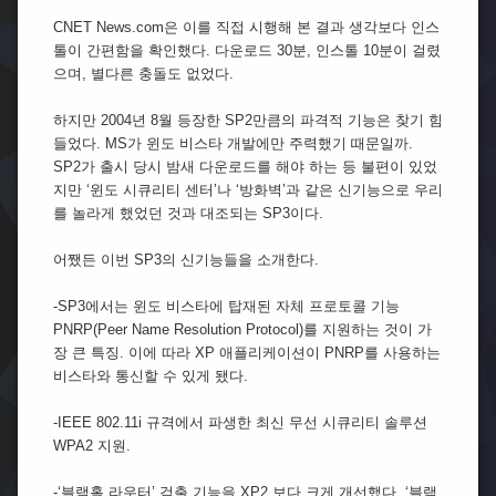
기
CNET News.com은 이를 직접 시행해 본 결과 생각보다 인스
능
톨이 간편함을 확인했다. 다운로드 30분, 인스톨 10분이 걸렸
은
‘글
으며, 별다른 충돌도 없었다.
쎄’
하지만 2004년 8월 등장한 SP2만큼의 파격적 기능은 찾기 힘
들었다. MS가 윈도 비스타 개발에만 주력했기 때문일까.
SP2가 출시 당시 밤새 다운로드를 해야 하는 등 불편이 있었
지만 ‘윈도 시큐리티 센터’나 ‘방화벽’과 같은 신기능으로 우리
를 놀라게 했었던 것과 대조되는 SP3이다.
어쨌든 이번 SP3의 신기능들을 소개한다.
-SP3에서는 윈도 비스타에 탑재된 자체 프로토콜 기능
PNRP(Peer Name Resolution Protocol)를 지원하는 것이 가
장 큰 특징. 이에 따라 XP 애플리케이션이 PNRP를 사용하는
비스타와 통신할 수 있게 됐다.
-IEEE 802.11i 규격에서 파생한 최신 무선 시큐리티 솔루션
WPA2 지원.
-‘블랙홀 라우터’ 검출 기능을 XP2 보다 크게 개선했다. ‘블랙