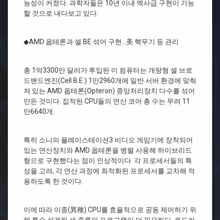
능성이 커졌다. 과학자들은 10년 이내 엑사급 구현이 가능
할 것으로 내다보고 있다.
◆AMD 옵테론과 셀 BE 섞어 구현…美 핵무기 등 관리
총 1억3300만 달러가 투입된 이 컴퓨터는 개량형 셀 브로
드밴드엔진(Cell B.E.) 1만2960개에 일반 서버 환경에 맞춰
져 있는 AMD 옵테론(Opteron) 중앙처리장치 다수를 섞어
만든 것이다. 집적된 CPU들의 연산 코어 총 수는 무려 11
만6640개.
특히 소니의 플레이스테이션3 비디오 게임기에 장착되어
있는 연산장치와 AMD 옵테론을 병렬 사용해 하이브리드
형으로 구현했다는 점이 인상적이다. 각 프로세서들의 특
성을 고려, 각 연산 과정에 최적화된 프로세서를 교차해 적
용하도록 한 것이다.
이에 따라 이종(異種) CPU를 효율적으로 공동 제어하기 위
해 특수 설계된 세 종류의 프로그램이 더 필요하다. 로드러