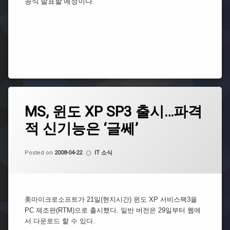
공식 발표할 예정이다.
Tagged
Leave
Windows
MS, 윈도 XP SP3 출시…파격
a
Comment
XP
적 신기능은 ‘글쎄’
on
MS,
Windows
윈
XP
by
CoCo
도
Categories:
Posted on
2008-04-22
IT 소식
Service
XP
Pack3
SP3
출
시…
파
美마이크로소프트가 21일(현지시간) 윈도 XP 서비스팩3을
격
PC 제조판(RTM)으로 출시했다. 일반 버전은 29일부터 웹에
적
서 다운로드 할 수 있다.
신