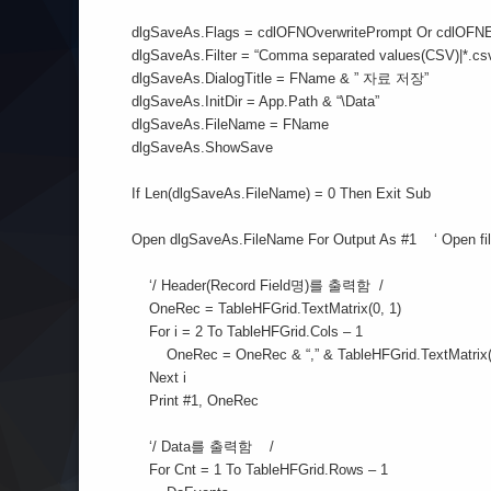
dlgSaveAs.Flags = cdlOFNOverwritePrompt Or cdlOFNE
dlgSaveAs.Filter = “Comma separated values(CSV)|*.csv
dlgSaveAs.DialogTitle = FName & ” 자료 저장”
dlgSaveAs.InitDir = App.Path & “\Data”
dlgSaveAs.FileName = FName
dlgSaveAs.ShowSave
If Len(dlgSaveAs.FileName) = 0 Then Exit Sub
Open dlgSaveAs.FileName For Output As #1 ‘ Open file 
‘/ Header(Record Field명)를 출력함 /
OneRec = TableHFGrid.TextMatrix(0, 1)
For i = 2 To TableHFGrid.Cols – 1
OneRec = OneRec & “,” & TableHFGrid.TextMatrix(0
Next i
Print #1, OneRec
‘/ Data를 출력함 /
For Cnt = 1 To TableHFGrid.Rows – 1