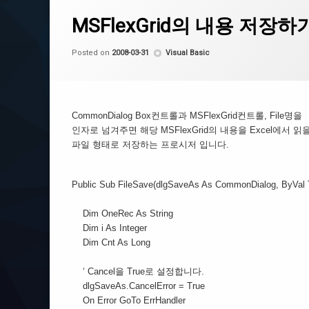
on MSFlexGrid의 내용 저장하기(to Excel
Leave a Comment
Excel
MSFlexGrid의 내용 저장하기(t
EXCEL & VB TIP
by
CoCo
Categories:
Posted on
2008-03-31
Visual Basic
VB To Excel
CommonDialog Box컨트롤과 MSFlexGrid컨트롤, File명을
인자로 넘겨주면 해당 MSFlexGrid의 내용을 Excel에서 읽
파일 형태로 저장하는 프로시저 입니다.
Public Sub FileSave(dlgSaveAs As CommonDialog, ByVal 
Dim OneRec As String
Dim i As Integer
Dim Cnt As Long
‘ Cancel을 True로 설정합니다.
dlgSaveAs.CancelError = True
On Error GoTo ErrHandler