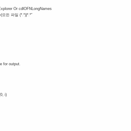
xplorer Or cdlOFNLongNames
|모든 파일 (*.*)|*.*”
for output.
, i)