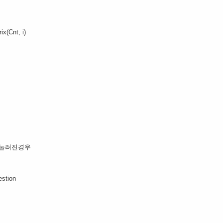
(Cnt, i)
)이 눌려진경우
stion