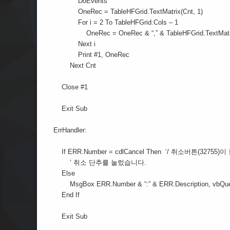
DoEvents
OneRec = TableHFGrid.TextMatrix(Cnt, 1)
For i = 2 To TableHFGrid.Cols – 1
OneRec = OneRec & “,” & TableHFGrid.TextMatrix
Next i
Print #1, OneRec
Next Cnt
Close #1
Exit Sub
ErrHandler:
If ERR.Number = cdlCancel Then ‘/ 취소버튼(32755
‘ 취소 단추를 눌렀습니다.
Else
MsgBox ERR.Number & “:” & ERR.Description, vbQue
End If
Exit Sub