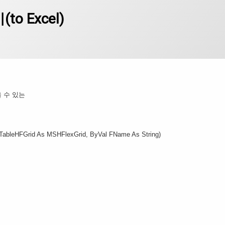
)
o Excel)
을 수 있는
TableHFGrid As MSHFlexGrid, ByVal FName As String)