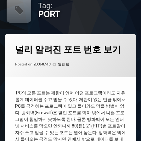
Tag:
PORT
Tagged
Leave
PORT
널리 알려진 포트 번호 보기
a
Comment
on
TCP
by
CoCo
널
Categories:
Posted on
2008-07-13
일반 팁
리
알
려
진
포
PC의 모든 포트는 제한이 없어 어떤 프로그램이라도 자유
트
롭게 데이터를 주고 받을 수 있다. 제한이 없는 만큼 밖에서
번
PC를 공격하는 프로그램이 밀고 들어와도 막을 방법이 없
호
다. 방화벽(Firewall)은 열린 포트를 막아 밖에서 나쁜 프로
보
그램이 침입하지 못하도록 한다. 물론 방화벽이 모든 인터
기
넷 서비스를 막으면 안되니까 80(웹), 21(FTP)번 포트같이
자주 쓰고 믿을 수 있는 포트는 열어 놓는다. 방화벽은 밖에
서 들어오는 공격도 막지만 안에서 밖으로 데이터를 보내