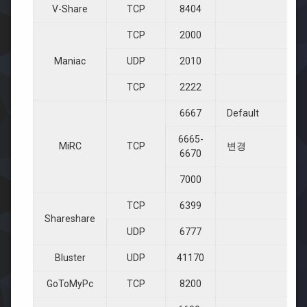
V-Share
TCP
8404
TCP
2000
Maniac
UDP
2010
TCP
2222
6667
Default
6665-
MiRC
TCP
변경
6670
7000
TCP
6399
Shareshare
UDP
6777
Bluster
UDP
41170
GoToMyPc
TCP
8200