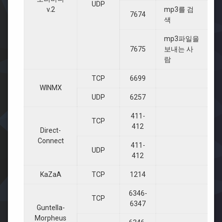
UDP
v.2
mp3를 검
7674
색
mp3파일을
7675
보내는 사
람
TCP
6699
WINMX
UDP
6257
411-
TCP
412
Direct-
Connect
411-
UDP
412
KaZaA
TCP
1214
6346-
TCP
6347
Guntella-
Morpheus