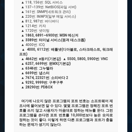
▲ 118, 156번: SQL 서비스
▲ 137~139번: NetBIOS(파일 서버)
▲ 161번: SNMP(네트워크 관리)
▲ 220번: IMAP3(일부 메일 서비스)
▲ 812, 987번: 버디버디
▲ 1214번: 카자
▲ 1720번: 넷미팅
▲
1863, 6891~6900번: MSN 메신저
▲
3389번: 터미널 서비스(원격 데스크톱)
▲ 4000번: ICQ
▲ 4000, 6112번: 배틀넷(디아블로, 스타크래스트, 워크래
프트)
▲
4662번: e동키(기본값) ▲ 5500, 5800, 5900번: VNC
▲ 6257, 6699번: 윈MX(기본값)
▲ 6346번: 그누텔라
▲ 6699번: 냅스터
▲
7674, 22321번: 소리바다 2
▲ 9292, 9999번: 구루구루
▲
28290번: PDBOX
여기에 나오지 않은 프로그램의 포트 번호는 소프트웨어 제
조사에 물어보면 알 수 있다. 몇몇 프로그램은 정해진 포트 번
호를 쓰지 않고 사용자가 마음대로 정하는 메뉴를 둔다. 그런
프로그램을 쓴다면 포트 번호를 10,000번보다 높은 숫자로
정하는 것이 좋다. 이렇게 하면 다른 프로그램과 포트가 충돌
하는 문제가 생기지 않는다.