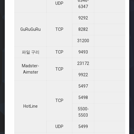
6346-
UDP
6347
9292
GuRuGuRu
TCP
8282
31200
파일 구리
TCP
9493
23172
Madster-
TCP
Aimster
9922
5497
5498
TCP
HotLine
5500-
5503
UDP
5499