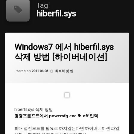
Tag:
hiberfil.sys
Tagged
Leave
hiberfil.sys
Windows7 에서 hiberfil.sys
a
Comment
삭제 방법 [하이버네이션]
on
하
Windows7
이
에
버
by
CoCo
서
Categories:
Posted on
2011-06-28
최적화 및 팁
네
hiberfil.sys
이
삭
션
제
방
법
[하
이
hiberfil.sys 삭제 방법
버
명령프롬프트에서 powercfg.exe /h off 입력
네
이
최대 절전모드를 필요로 하지않는다면 하이버네이션 파일
션]