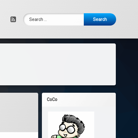
Search for:
RSS
CoCo