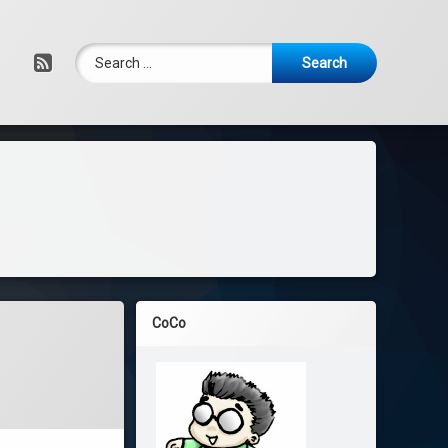
Search for:
RSS
CoCo