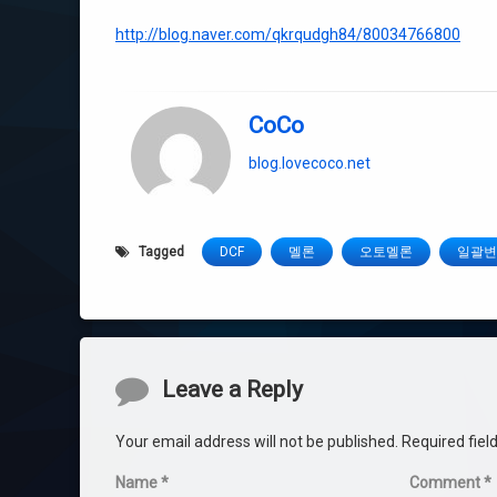
http://blog.naver.com/qkrqudgh84/80034766800
CoCo
blog.lovecoco.net
Tagged
DCF
멜론
오토멜론
일괄변
Comments
Leave a Reply
Your email address will not be published.
Required fie
Name
*
Comment
*