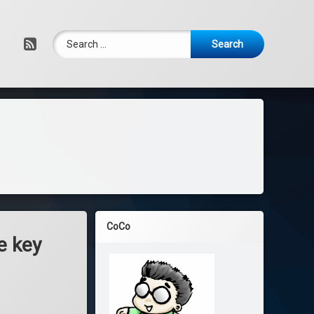
Search for:
RSS
CoCo
 key