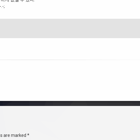
-;
lds are marked
*