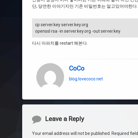
단, 당연한 이야기지만 기존 비밀번호는 알고있어야한다.-.
cp server.key server.key.org
openssl rsa -in server.key.org -out server.key
다시 아파치를 restart 해본다.
CoCo
blog.lovecoco.net
Comments
Leave a Reply
Your email address will not be published.
Required fie