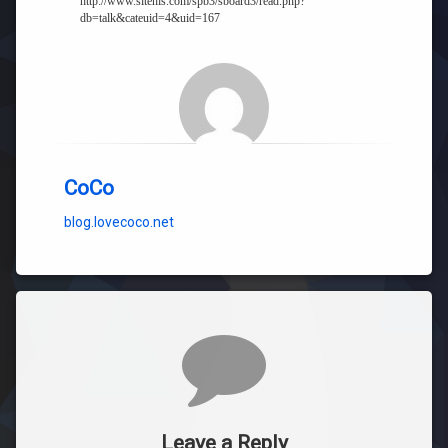
http://www.sitehis.com/spb3/sboard3/read.php?
db=talk&cateuid=4&uid=167
CoCo
blog.lovecoco.net
Comments
Leave a Reply