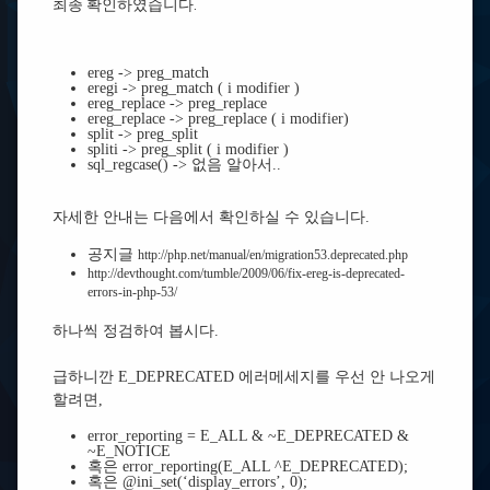
최종 확인하였습니다.
ereg -> preg_match
eregi -> preg_match ( i modifier )
ereg_replace -> preg_replace
ereg_replace -> preg_replace ( i modifier)
split -> preg_split
spliti -> preg_split ( i modifier )
sql_regcase() -> 없음 알아서..
자세한 안내는 다음에서 확인하실 수 있습니다.
공지글
http://php.net/manual/en/migration53.deprecated.php
http://devthought.com/tumble/2009/06/fix-ereg-is-deprecated-
errors-in-php-53/
하나씩 정검하여 봅시다.
급하니깐 E_DEPRECATED 에러메세지를 우선 안 나오게
할려면,
error_reporting = E_ALL & ~E_DEPRECATED &
~E_NOTICE
혹은 error_reporting(E_ALL ^E_DEPRECATED);
혹은 @ini_set(‘display_errors’, 0);