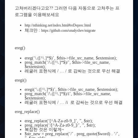
고쳐버리겠다고요?? 그러면 다음 자동으로 고쳐주는 프
로그램을 이용해보세요
http://nthinking.net/index.html#reDeprec.html
체크만 :
https://github.com/smalyshev/migrate
ereg()
ereg(‘\.([^\.]*$)’, $this->file_src_name, $extension);
preg_match(‘/\.([^\.]*$)/’, $this->file_src_name,
$extension);
레귤러 표현식에 / … / 로 감싸는 것으로 우선 해결
eregi()
eregi(‘\.([^\.]*$)’, $this->file_src_name, $extension);
preg_match(‘/\.([^\.]*$)/i’, $this->file_src_name,
$extension);
레귤러 표현식에 / … /i 로 감싸는 것으로 우선 해결
ereg_replace()
ereg_replace(‘[^A-Za-z0-9_]’, ”, $str);
preg_replace(‘/[^A-Za-z0-9_]/’, ”, $str);
복잡한 것은 이렇게~
$str_new = preg_replace(‘/’ . preg_quote($word) . ‘/’,