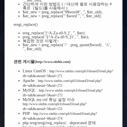
”, $str_old);
간단하게 이런 방법도 ( / 대신에 별로 사용않하는 #
혹은 `(틸드)를 사용해서 )
$str_new = preg_replace(“#$word#’, ”, $str_old);
$str_new = preg_replace(“`$word`”, ”, $str_old);
eregi_replace()
ereg_replace(‘[^A-Za-z0-9_]’, ”, $str);
preg_replace(‘/[^A-Za-z0-9_]/i’, ”, $str);
복잡한 것은 이렇게~
$str_new = preg_replace(‘/’ . preg_quote($word) . ‘/i’,
”, $str_old);
관련 게시물(
)
http://www.sitehis.com
Linux CentOS :
http://www.sitehis.com/spb3/sboard3/read.php?
db=talk&cateuid=5&uid=271
Apache :
http://www.sitehis.com/spb3/sboard3/read.php?
db=talk&cateuid=5&uid=272
MySQL :
http://www.sitehis.com/spb3/sboard3/read.php?
db=talk&cateuid=5&uid=273
MySQL my.cnf 튜닝 설정 이슈
http://www.sitehis.com/spb3/sboard3/read.php?
db=talk&cateuid=5&uid=152
PHP :
http://www.sitehis.com/spb3/sboard3/read.php?
db=talk&cateuid=4&uid=274
php ereg/eregi/reg_replace/.. deprecated 문제