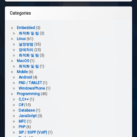
Categories
Embedded
(3)
최적화 및 팁
(3)
Linux
(61)
설정방법
(35)
장애처리
(23)
최적화 및 팀
(3)
MacOS
(1)
최적화 및 팁
(1)
Mobile
(6)
Android
(4)
PAD / TABLET
(1)
WindowsPhone
(1)
Programming
(45)
C,C++
(1)
C#
(10)
Database
(1)
JavaScript
(3)
MFC
(1)
PHP
(6)
SIP / 3GPP (VoIP)
(1)