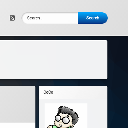
Search for:
RSS
CoCo