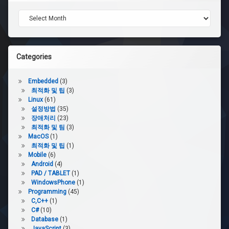
Archives
Categories
Embedded
(3)
최적화 및 팁
(3)
Linux
(61)
설정방법
(35)
장애처리
(23)
최적화 및 팀
(3)
MacOS
(1)
최적화 및 팁
(1)
Mobile
(6)
Android
(4)
PAD / TABLET
(1)
WindowsPhone
(1)
Programming
(45)
C,C++
(1)
C#
(10)
Database
(1)
JavaScript
(3)