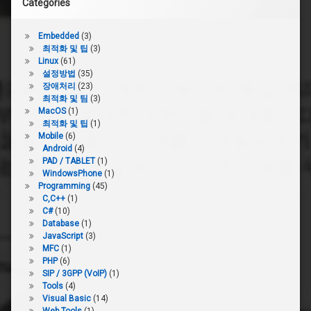
Categories
Embedded
(3)
최적화 및 팁
(3)
Linux
(61)
설정방법
(35)
장애처리
(23)
최적화 및 팀
(3)
MacOS
(1)
최적화 및 팁
(1)
Mobile
(6)
Android
(4)
PAD / TABLET
(1)
WindowsPhone
(1)
Programming
(45)
C,C++
(1)
C#
(10)
Database
(1)
JavaScript
(3)
MFC
(1)
PHP
(6)
SIP / 3GPP (VoIP)
(1)
Tools
(4)
Visual Basic
(14)