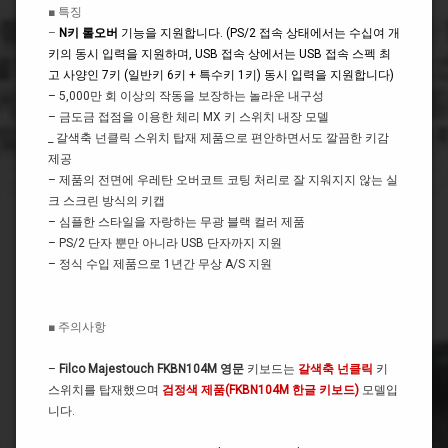
■
특징
–
N키 롤오버
기능을 지원합니다. (PS/2 접속 상태에서는 수십여 개
키의 동시 입력을 지원하며, USB 접속 상에서는 USB 접속 스펙 최
고 사양인 7키 (일반키 6키 + 특수키 1키) 동시 입력을 지원합니다)
– 5,000만 회 이상의 작동을 보장하는 놀라운 내구성
– 금도금 접점을 이용한 체리 MX 키 스위치 내장 모델
_ 갈색축 넌클릭 스위치 탑재 제품으로 편안하면서도 깔끔한 키감
제공
– 제품의 전면에 우레탄 오버코트 코팅 처리로 잘 지워지지 않는 실
크 스크린 방식의 키캡
– 심플한 스타일을 자랑하는 무광 블랙 컬러 제품
– PS/2 단자 뿐만 아니라 USB 단자까지 지원
– 정식 수입 제품으로 1년간 무상 A/S 지원
■
주의사항
–
Filco Majestouch FKBN104M 영문
키보드는
갈색축 넌클릭
키
스위치를 탑재했으며
검정색 제품(FKBN104M 한글 키보드)
모델입
니다.