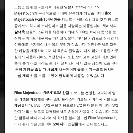
그동안 쉽게 만나보기 어려웠던 일본 Diatec사의 Filco
Majestouch가 공식적으로 국내에 유통되게 되었습니다.
Filco
Majestouch FKBN104M
한글
키보드는 체리 스위치를 갖춘 키보드
중에서도 최고의 스타일과 키감을 자랑하는 제품입니다. 체리사의
갈색축
넌클릭 스위치를 채용하여 최대 5,000만 회까지 동작을 보
장하는 뚸어난 내구력을 가지고 있으며,
가벼운 키감으로 장시간 타
이핑에도 손가락이나 손목의 무리가 적습니다. 편안하면서도 깔끔
한 키감을 제공하며 기계식 특유의 클릭음이 나지 않아 조용한 사무
실에서 사용하기에도 적당합니다.
또한 오버코트 코팅처리로 인해
손에 습기가 있더라도 손에서 잘 미끄러지지 않는 장점이 있습니다.
특히 게임을 즐길 때 새롭게 채용된 N키 롤오버 기능으로 동시에
수십 개의 키를 누를 수 있어 편리하게 사용할 수 있습니다
.
Filco Majestouch FKBN104M 한글
키보드는
선명한 고딕체의 영
문 키캡을 채용했습니다. 또한 플라스틱 키보드 커버까지 기본으로
제공합니다.
USB, PS/2 콤보 지원으로 PS/2 단자 뿐만 아니라 PS/2
단자가 없는 노트북 컴퓨터에서도 손쉽게 사용할 수 있습니다. 그동
안 컴퓨터 매니아 사이에서 화제를 불러 일으킨 Filco Majestouch,
이제 황제의 손맛을
아이오매니아 쇼핑몰
에서 만나보십시오.