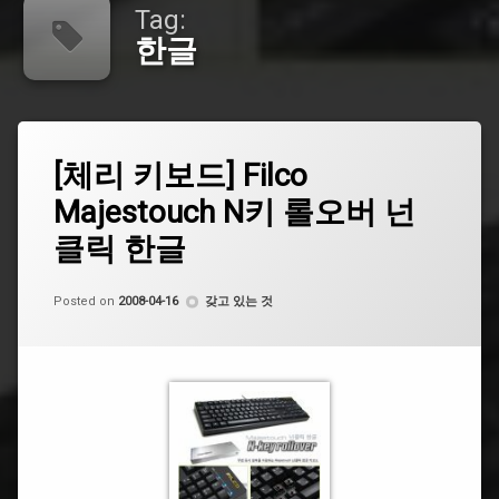
Tag:
한글
Tagged
Leave
Filco
[체리 키보드] Filco
a
Comment
Majestouch N키 롤오버 넌
on
Majestouch
[체
클릭 한글
리
N
키
키
보
by
CoCo
Categories:
Posted on
2008-04-16
갖고 있는 것
드]
Filco
넌
Majestouch
클
N
릭
키
롤
롤
오
오
버
버
넌
클