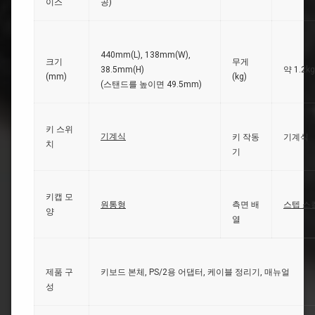
이스
공)
440mm(L), 138mm(W),
크기
무게
38.5mm(H)
약 1.2kg
(mm)
(kg)
(스탠드를 높이면 49.5mm)
키 스위
기계식
키 작동
기계식
치
기
키캡 모
원통형
측면 배
스텝 스
양
열
제품 구
키보드 본체, PS/2용 어댑터, 케이블 정리기, 매뉴얼
성