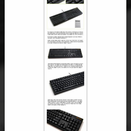
체
릭
리
한
키
글
보
드
한
글