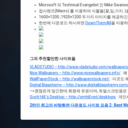
Microsoft 의 Technical Evangelist 인 Mike 
접사렌즈(Macro) 를 이용하여 식물들(꽃,잎,가지.
1600×1200 ,1920×1200 두가지 이미지를 제
한번에 다운로드 하시려면
DownThemAll
을 이용하
그외 추천할만한 사이트들
VLADSTUDIO – http://www.vladstudio.com/wallpapers
Nice Wallpapers – http://www.nicewallpapers.info/
: 
WallPaperStock – http://wallpaperstock.net/
: 이곳도 
Digital Blasphemy – http://www.digitalblasphemy.com
–>괜찮은게 많긴한데 회원제 유료이며, 듀얼스크린용은 
Scott Hill ‘s Desktop – http://smhill.net/desktops
: 개
2탄인 최고의 바탕화면 다운로드 사이트 모음 2 : Best Wallpap