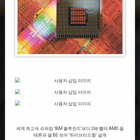
루
진/L’
–
1
초
당
1000
조
번
연
산
시
대…
IBM
로
드
러
너
공
개
세계 최고속 슈퍼컴 ‘IBM 블루진/L’보다 2배 빨라 AMD 옵
테론과 셀 BE 섞어 ‘하이브리드형’ 설계