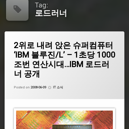
Tag:
로드러너
Tagged
Leave
top500
2위로 내려 앉은 슈퍼컴퓨터
a
Comment
‘IBM 블루진/L’ – 1초당 1000
on
로
2
드
조번 연산시대…IBM 로드러
위
러
로
너
너 공개
내
려
블
앉
by
CoCo
Categories:
루
Posted on
2008-06-09
IT 소식
은
진
슈
퍼
컴
슈
퓨
퍼
터
컴
‘IBM
퓨
블
터