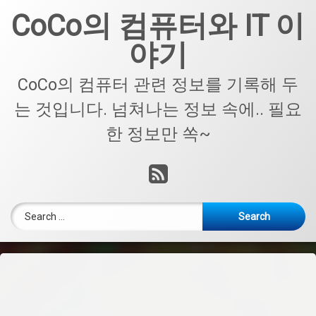
Skip
CoCo의 컴퓨터와 IT 이
to
content
야기
CoCo의 컴퓨터 관련 정보를 기록해 두
는 것입니다. 넘쳐나는 정보 속에.. 필요
한 정보만 쏙~
RSS
Search for: