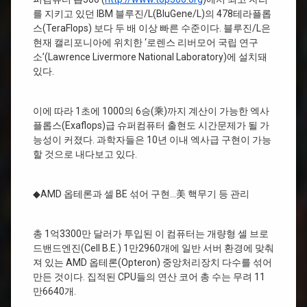
를 지키고 있던 IBM 블루진/L(BluGene/L)의 478테라플롭
스(TeraFlops) 보다 두 배 이상 빠른 수준이다. 블루진/L은
현재 캘리포니아에 위치한 ‘로렌스 리버모어 국립 연구
소’(Lawrence Livermore National Laboratory)에 설치돼
있다.
이에 따라 1초에 1000의 6승(乘)까지 계산이 가능한 엑사
플롭스(Exaflops)급 슈퍼컴퓨터 출현도 시간문제가 될 가
능성이 커졌다. 과학자들은 10년 이내 엑사급 구현이 가능
할 것으로 내다보고 있다.
◆AMD 옵테론과 셀 BE 섞어 구현…美 핵무기 등 관리
총 1억3300만 달러가 투입된 이 컴퓨터는 개량형 셀 브로
드밴드엔진(Cell B.E.) 1만2960개에 일반 서버 환경에 맞춰
져 있는 AMD 옵테론(Opteron) 중앙처리장치 다수를 섞어
만든 것이다. 집적된 CPU들의 연산 코어 총 수는 무려 11
만6640개.