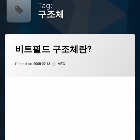
Tag:
구조체
Tagged
Leave
MFC
비트필드 구조체란?
a
Comment
on
구
by
CoCo
비
Categories:
Posted on
2008-07-13
MFC
조
트
체
필
드
비
구
트
조
필
체
드
란?